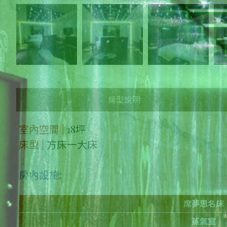
房型說明
室內空間 |
18坪
床型 |
方床一大床
房內設施:
席夢思名床
蒸氣室