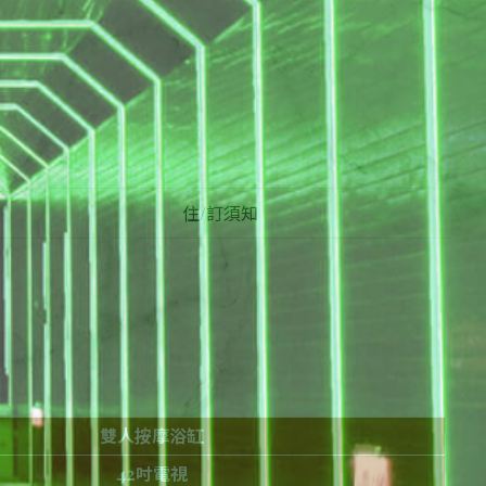
住/訂須知
雙人按摩浴缸
42吋電視