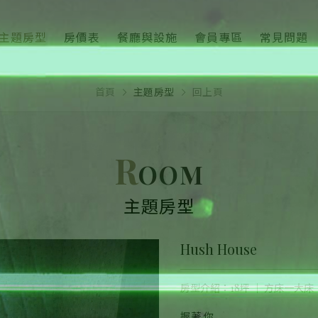
主題房型
房價表
餐廳與設施
會員專區
常見問題
首頁
主題房型
回上頁
R
OOM
主題房型
Hush House
房型介紹：18坪 ｜ 方床一大床
握著 你