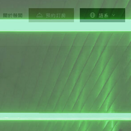
關於薇閣
預約訂房
語系